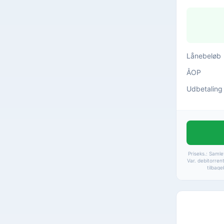
Lånebeløb
ÅOP
Udbetaling
Priseks.: Samle
Var. debitorren
tilbage
kreditomkostn
24,99%. Ydels
Muligt at fort