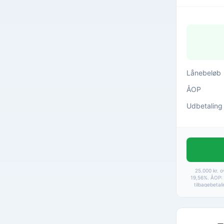
Lånebeløb
ÅOP
Udbetaling
25.000 kr. o
19,56%. ÅOP: 
tilbagebetal
22.668 kr
betalingsgeby
Baseret 
F