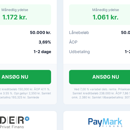
Månedlig ydelse
Månedlig ydelse
1.172 kr.
1.061 kr.
50.000 kr.
Lånebeløb
50.0
3,69%
ÅOP
1-2 dage
Udbetaling
1-
ANSØG NU
ANSØG NU
t kreditbeløb 150,000 kr. ÅOP 4.11 %.
Ved 7,00 % variabel deb. rente. Priseks
te 3.55 %. Opr.gebyr 2,550 kr. Samlet
Samlet kreditbeløb 238.000 kr. ÅOP 7,86 
betaling 193,325 kr. Samlede
omk. 2.380 kr. Samlet tilbagebetaling: 307
inger 43,325 kr. ÅOP spænd 3,69% -
Samlede kreditomkostninger: 69.522 
en afhænger af din kreditvurdering.
ryde kreditaftalen inden for 14 dage.