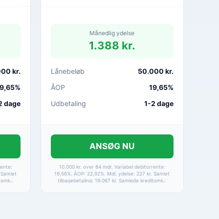
Månedlig ydelse
1.388 kr.
00 kr.
Lånebeløb
50.000 kr.
9,65%
ÅOP
19,65%
2 dage
Udbetaling
1-2 dage
ANSØG NU
rente:
10.000 kr. over 84 mdr. Variabel debitorrente:
 Samlet
19,56%. ÅOP: 22,92%. Mdl. ydelse: 227 kr. Samlet
tomk.:
tilbagebetaling: 19.067 kr. Samlede kreditomk.:
amt
9.067 kr. Etableringsomkostninger samt
ninger.
betalingsgebyrer er medtaget i alle beregninger.
g.
Baseret på betaling via HomeBanking.
Fortrydelsesret 14 dage.