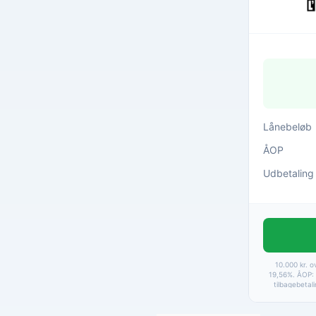
Lånebeløb
ÅOP
Udbetaling
10.000 kr. o
19,56%. ÅOP: 
tilbagebetal
9.067 kr
betalingsgeby
Baseret 