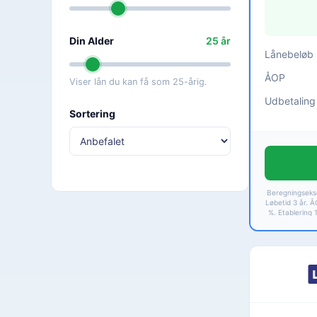
Din Alder
25
år
Lånebeløb
ÅOP
Viser lån du kan få som 25-årig.
Udbetaling
Sortering
Beregningsekse
Løbetid 3 år. Å
%. Etablering 
kr. Løbetid 