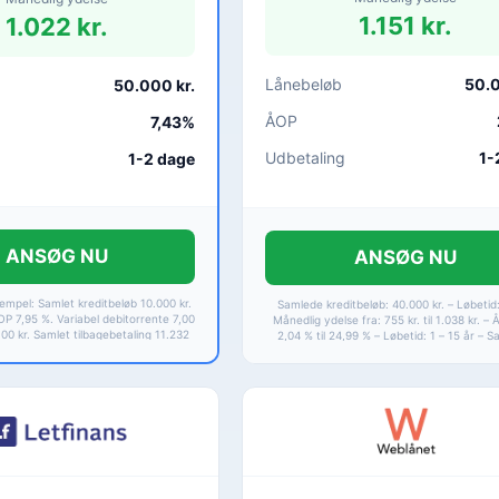
1.151 kr.
1.022 kr.
Lånebeløb
50.0
50.000 kr.
ÅOP
7,43%
Udbetaling
1-
1-2 dage
ANSØG NU
ANSØG NU
mpel: Samlet kreditbeløb 10.000 kr.
Samlede kreditbeløb: 40.000 kr. – Løbetid:
OP 7,95 %. Variabel debitorrente 7,00
Månedlig ydelse fra: 755 kr. til 1.038 kr. – 
100 kr. Samlet tilbagebetaling 11.232
2,04 % til 24,99 % – Løbetid: 1 – 15 år – 
1-12 år. Rentespænd 0,00-24,24 %.
kreditomkostninger 5.274 kr. til 22.199 kr. 
tilbagebetaling fra 45.274 kr. til 62.199 kr.
24,99 %.