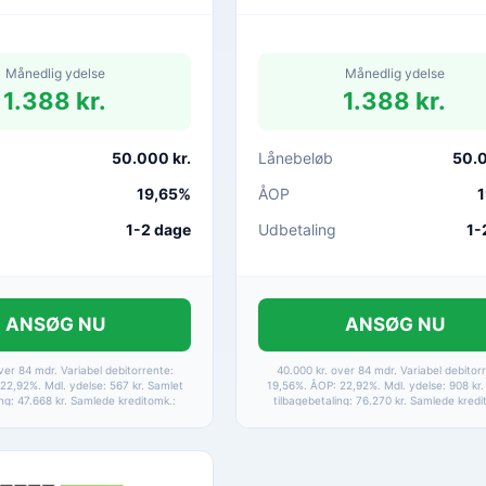
Månedlig ydelse
Månedlig ydelse
1.388 kr.
1.388 kr.
50.000 kr.
Lånebeløb
50.0
19,65%
ÅOP
1
1-2 dage
Udbetaling
1-
ANSØG NU
ANSØG NU
ver 84 mdr. Variabel debitorrente:
40.000 kr. over 84 mdr. Variabel debitor
22,92%. Mdl. ydelse: 567 kr. Samlet
19,56%. ÅOP: 22,92%. Mdl. ydelse: 908 kr.
ing: 47.668 kr. Samlede kreditomk.:
tilbagebetaling: 76.270 kr. Samlede kredi
. Etableringsomkostninger samt
36.270 kr. Etableringsomkostninger s
rer er medtaget i alle beregninger.
betalingsgebyrer er medtaget i alle bereg
på betaling via HomeBanking.
Baseret på betaling via HomeBankin
ortrydelsesret 14 dage.
Fortrydelsesret 14 dage.