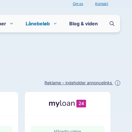
Om os
Kontakt
per
Lånebeløb
Blog & viden
Reklame – indeholder annoncelinks
i
Månedlig ydelse