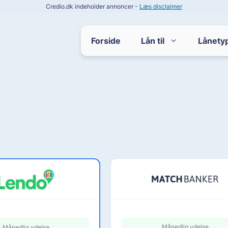
Credio.dk indeholder annoncer -
Læs disclaimer
Forside
Lån til
Lånety
Månedlig ydelse
Månedlig ydelse