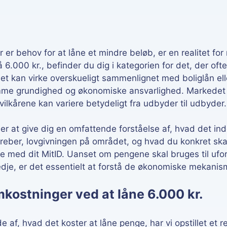
ortrydelsesret 14 dage.
der er behov for at låne et mindre beløb, er en realitet 
å 6.000 kr., befinder du dig i kategorien for det, der o
et kan virke overskueligt sammenlignet med boliglån elle
mme grundighed og økonomiske ansvarlighed. Markedet f
 vilkårene kan variere betydeligt fra udbyder til udbyder.
er at give dig en omfattende forståelse af, hvad det ind
reber, lovgivningen på området, og hvad du konkret sk
le med dit MitID. Uanset om pengene skal bruges til ufor
redje, er det essentielt at forstå de økonomiske mekanis
ostninger ved at låne 6.000 kr.
lede af, hvad det koster at låne penge, har vi opstillet e