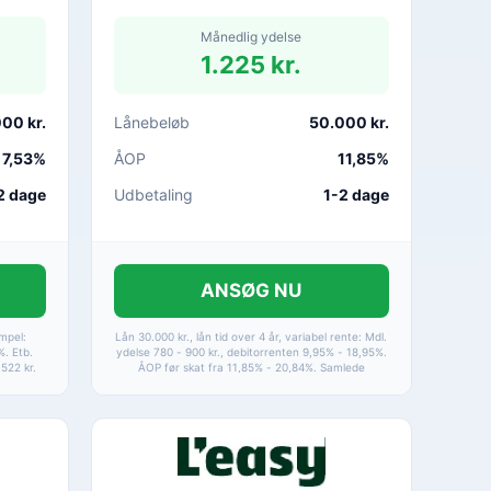
Månedlig ydelse
1.225 kr.
00 kr.
Lånebeløb
50.000 kr.
7,53%
ÅOP
11,85%
2 dage
Udbetaling
1-2 dage
ANSØG NU
empel:
Lån 30.000 kr., lån tid over 4 år, variabel rente: Mdl.
%. Etb.
ydelse 780 - 900 kr., debitorrenten 9,95% - 18,95%.
.522 kr.
ÅOP før skat fra 11,85% - 20,84%. Samlede
kr.
kreditomkostninger 7.402 - 13.119 kr., og det
samlede tilbagebetalte beløb fra 37.402 - 43.119 kr.
ÅOP 4,9-24,9%. Løbetid 1-15 år. * Det månedlige
afdrag beregnes med en rentesats på 5%.