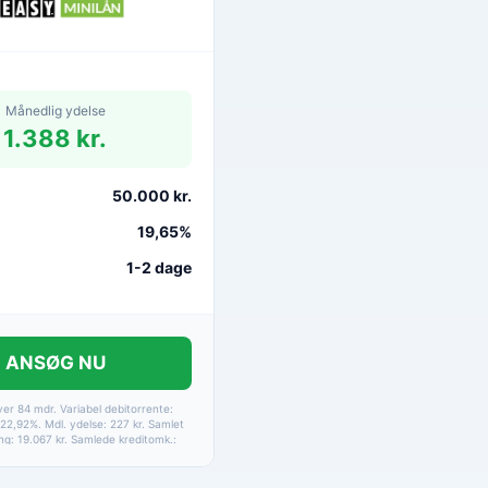
Månedlig ydelse
1.388 kr.
50.000 kr.
19,65%
1-2 dage
ANSØG NU
ver 84 mdr. Variabel debitorrente:
22,92%. Mdl. ydelse: 227 kr. Samlet
ing: 19.067 kr. Samlede kreditomk.:
. Etableringsomkostninger samt
rer er medtaget i alle beregninger.
på betaling via HomeBanking.