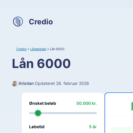
Hop
til
indhold
Credio
Credio
»
Lånebeløb
»
Lån 6000
Lån 6000
Kristian
·
Opdateret 26. februar 2026
Ønsket beløb
50.000
kr.
Løbetid
5
år