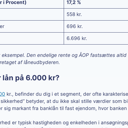
 i Procent)
17,2 %
558 kr.
er
696 kr.
6.696 kr.
eksempel. Den endelige rente og ÅOP fastsættes altid
foretaget af låneudbyderen.
lån på 6.000 kr?
00
kr., befinder du dig i et segment, der ofte karakteri
sikkerhed” betyder, at du ikke skal stille værdier som bil 
ler sig markant fra banklån til fast ejendom, hvor banken 
erhed er typisk hastigheden og enkelheden i ansøgnings