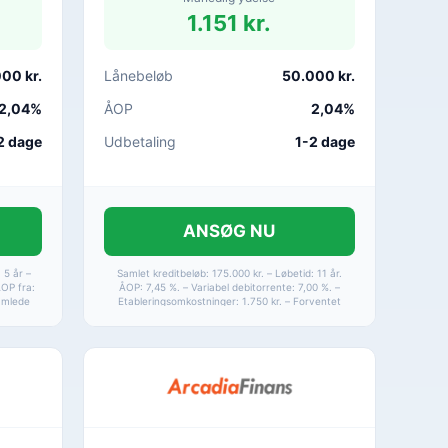
1.151 kr.
00 kr.
Lånebeløb
50.000 kr.
2,04%
ÅOP
2,04%
2 dage
Udbetaling
1-2 dage
ANSØG NU
 5 år –
Samlet kreditbeløb: 175.000 kr. – Løbetid: 11 år.
ÅOP fra:
ÅOP: 7,45 %. – Variabel debitorrente: 7,00 %. –
Samlede
Etableringsomkostninger: 1.750 kr. – Forventet
– Samlet
månedlig ydelse: 1.924 kr. – Samlet tilbagebetaling:
 – Max ÅOP
253.968 kr. – Løbetid: 1-15 år. – ÅOP: 2,04-24,99 %.
– Max ÅOP: 24,99 %.