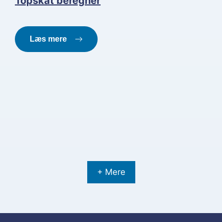
Topskat beregner
Læs mere
+ Mere