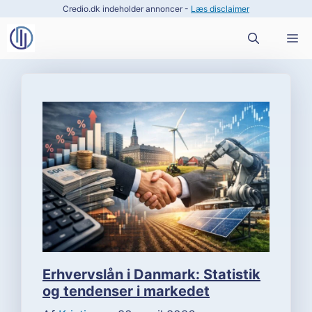
Hop
Credio.dk indeholder annoncer -
Læs disclaimer
til
M
indhold
Erhvervslån i Danmark: Statistik
og tendenser i markedet