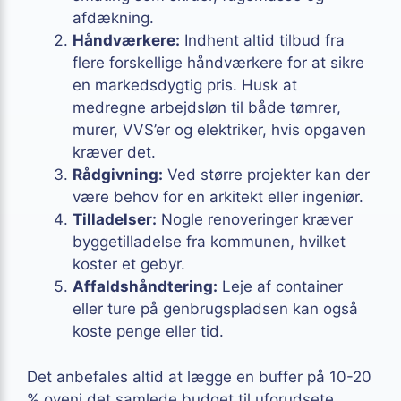
afdækning.
Håndværkere:
Indhent altid tilbud fra
flere forskellige håndværkere for at sikre
en markedsdygtig pris. Husk at
medregne arbejdsløn til både tømrer,
murer, VVS’er og elektriker, hvis opgaven
kræver det.
Rådgivning:
Ved større projekter kan der
være behov for en arkitekt eller ingeniør.
Tilladelser:
Nogle renoveringer kræver
byggetilladelse fra kommunen, hvilket
koster et gebyr.
Affaldshåndtering:
Leje af container
eller ture på genbrugspladsen kan også
koste penge eller tid.
Det anbefales altid at lægge en buffer på 10-20
% oveni det samlede budget til uforudsete