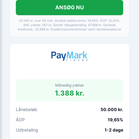
ANSØG NU
25.000 kr. over 84 mdr. Variabel debitorrente: 19,56%. ÅOP: 22,92%.
Mdl. ydelse: 567 kr. Samlet tilbagebetaling: 47.668 kr. Samlede
kreditomk.: 22.668 kr. Etableringsomkostninger samt betalingsgebyrer
er medtaget i alle beregninger. Baseret på betaling via HomeBanking.
Fortrydelsesret 14 dage.
Månedlig ydelse
1.388 kr.
Lånebeløb
50.000 kr.
ÅOP
19,65%
Udbetaling
1-2 dage