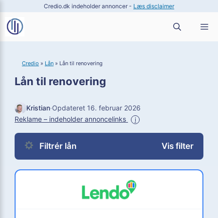
Hop
Credio.dk indeholder annoncer -
Læs disclaimer
til
M
indhold
Credio
»
Lån
»
Lån til renovering
Lån til renovering
Kristian
·
Opdateret 16. februar 2026
Reklame – indeholder annoncelinks
i
Filtrér lån
Vis filter