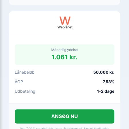
afhænger af din kreditvurdering. Muligt at fortryde kreditaftalen inden
for 14 dage.
Månedlig ydelse
1.061 kr.
Lånebeløb
50.000 kr.
ÅOP
7,53%
Udbetaling
1-2 dage
ANSØG NU
Ved 7,00 % variabel deb. rente. Priseksempel: Samlet kreditbeløb