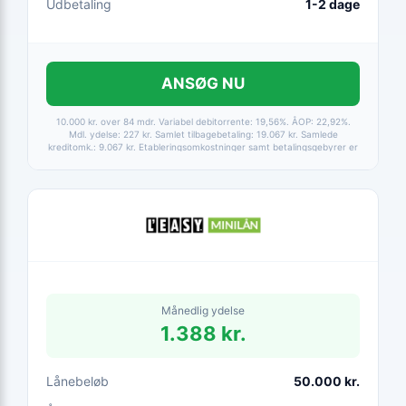
Udbetaling
1-2 dage
ANSØG NU
10.000 kr. over 84 mdr. Variabel debitorrente: 19,56%. ÅOP: 22,92%.
Mdl. ydelse: 227 kr. Samlet tilbagebetaling: 19.067 kr. Samlede
kreditomk.: 9.067 kr. Etableringsomkostninger samt betalingsgebyrer er
medtaget i alle beregninger. Baseret på betaling via HomeBanking.
Fortrydelsesret 14 dage.
Månedlig ydelse
1.388 kr.
Lånebeløb
50.000 kr.