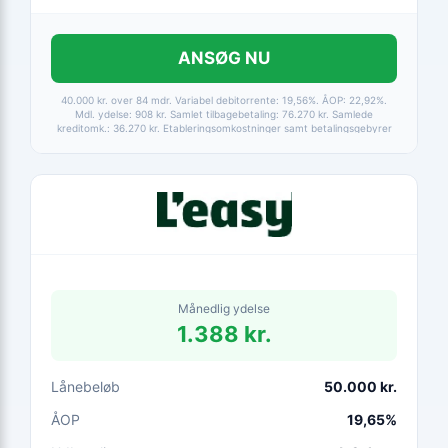
ANSØG NU
40.000 kr. over 84 mdr. Variabel debitorrente: 19,56%. ÅOP: 22,92%.
Mdl. ydelse: 908 kr. Samlet tilbagebetaling: 76.270 kr. Samlede
kreditomk.: 36.270 kr. Etableringsomkostninger samt betalingsgebyrer
er medtaget i alle beregninger. Baseret på betaling via HomeBanking.
Fortrydelsesret 14 dage.
Månedlig ydelse
1.388 kr.
Lånebeløb
50.000 kr.
ÅOP
19,65%