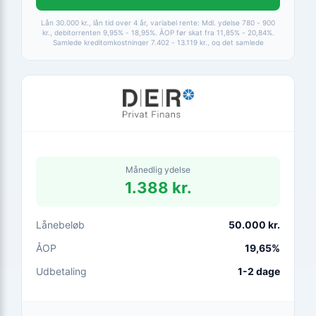
Lån 30.000 kr., lån tid over 4 år, variabel rente: Mdl. ydelse 780 - 900
kr., debitorrenten 9,95% - 18,95%. ÅOP før skat fra 11,85% - 20,84%.
Samlede kreditomkostninger 7.402 - 13.119 kr., og det samlede
tilbagebetalte beløb fra 37.402 - 43.119 kr. ÅOP 4,9-24,9%. Løbetid 1-15
år. * Det månedlige afdrag beregnes med en rentesats på 5%.
Månedlig ydelse
1.388 kr.
Lånebeløb
50.000 kr.
ÅOP
19,65%
Udbetaling
1-2 dage