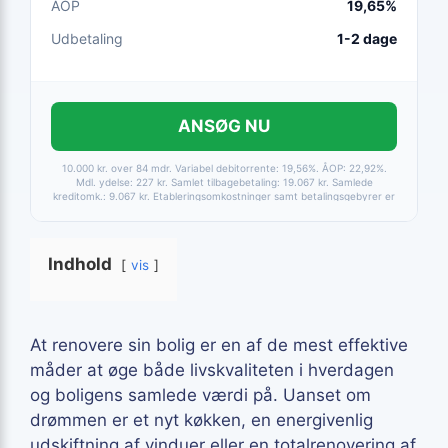
ÅOP
19,65%
Udbetaling
1-2 dage
ANSØG NU
10.000 kr. over 84 mdr. Variabel debitorrente: 19,56%. ÅOP: 22,92%.
Mdl. ydelse: 227 kr. Samlet tilbagebetaling: 19.067 kr. Samlede
kreditomk.: 9.067 kr. Etableringsomkostninger samt betalingsgebyrer er
medtaget i alle beregninger. Baseret på betaling via HomeBanking.
Fortrydelsesret 14 dage.
Indhold
vis
At renovere sin bolig er en af de mest effektive
måder at øge både livskvaliteten i hverdagen
og boligens samlede værdi på. Uanset om
drømmen er et nyt køkken, en energivenlig
udskiftning af vinduer eller en totalrenovering af