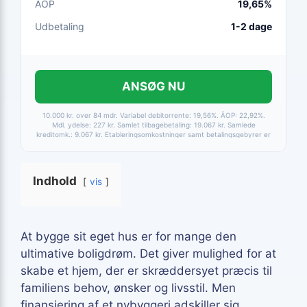
ÅOP
19,65%
Udbetaling
1-2 dage
ANSØG NU
10.000 kr. over 84 mdr. Variabel debitorrente: 19,56%. ÅOP: 22,92%.
Mdl. ydelse: 227 kr. Samlet tilbagebetaling: 19.067 kr. Samlede
kreditomk.: 9.067 kr. Etableringsomkostninger samt betalingsgebyrer er
medtaget i alle beregninger. Baseret på betaling via HomeBanking.
Fortrydelsesret 14 dage.
Indhold
vis
At bygge sit eget hus er for mange den
ultimative boligdrøm. Det giver mulighed for at
skabe et hjem, der er skræddersyet præcis til
familiens behov, ønsker og livsstil. Men
finansiering af et nybyggeri adskiller sig