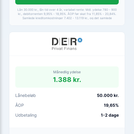
Lån 30.000 kr., lån tid over 4 år, variabel rente: Mdl. ydelse 780 - 900
kr., debitorrenten 9,95% - 18,95%. ÅOP før skat fra 11,85% - 20,84%.
Samlede kreditomkostninger 7.402 - 13.119 kr., og det samlede
tilbagebetalte beløb fra 37.402 - 43.119 kr. ÅOP 4,9-24,9%. Løbetid 1-15
år. * Det månedlige afdrag beregnes med en rentesats på 5%.
Månedlig ydelse
1.388 kr.
Lånebeløb
50.000 kr.
ÅOP
19,65%
Udbetaling
1-2 dage