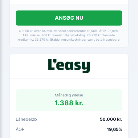
ANSØG NU
40.000 kr. over 84 mdr. Variabel debitorrente: 19,56%. ÅOP: 22,92%.
Mdl. ydelse: 908 kr. Samlet tilbagebetaling: 76.270 kr. Samlede
kreditomk.: 36.270 kr. Etableringsomkostninger samt betalingsgebyrer
er medtaget i alle beregninger. Baseret på betaling via HomeBanking.
Fortrydelsesret 14 dage.
Månedlig ydelse
1.388 kr.
Lånebeløb
50.000 kr.
ÅOP
19,65%