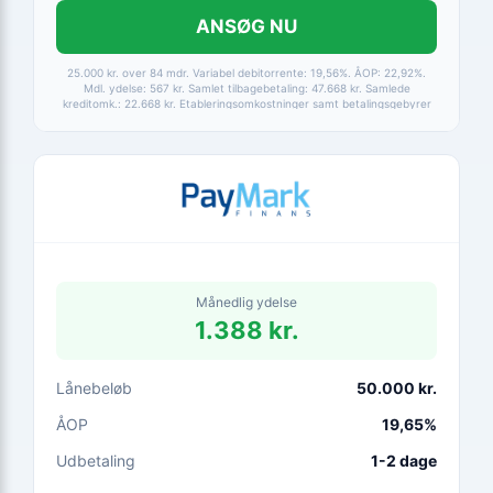
ANSØG NU
25.000 kr. over 84 mdr. Variabel debitorrente: 19,56%. ÅOP: 22,92%.
Mdl. ydelse: 567 kr. Samlet tilbagebetaling: 47.668 kr. Samlede
kreditomk.: 22.668 kr. Etableringsomkostninger samt betalingsgebyrer
er medtaget i alle beregninger. Baseret på betaling via HomeBanking.
Fortrydelsesret 14 dage.
Månedlig ydelse
1.388 kr.
Lånebeløb
50.000 kr.
ÅOP
19,65%
Udbetaling
1-2 dage