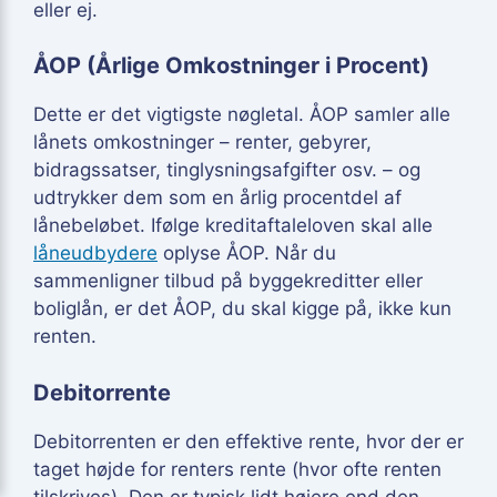
eller ej.
ÅOP (Årlige Omkostninger i Procent)
Dette er det vigtigste nøgletal. ÅOP samler alle
lånets omkostninger – renter, gebyrer,
bidragssatser, tinglysningsafgifter osv. – og
udtrykker dem som en årlig procentdel af
lånebeløbet. Ifølge kreditaftaleloven skal alle
låneudbydere
oplyse ÅOP. Når du
sammenligner tilbud på byggekreditter eller
boliglån, er det ÅOP, du skal kigge på, ikke kun
renten.
Debitorrente
Debitorrenten er den effektive rente, hvor der er
taget højde for renters rente (hvor ofte renten
tilskrives). Den er typisk lidt højere end den