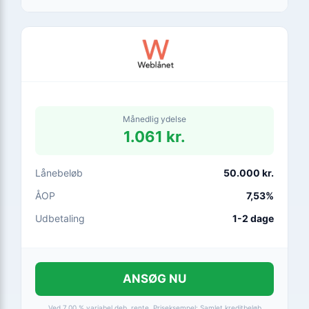
afhænger af din kreditvurdering. Muligt at fortryde kreditaftalen inden
for 14 dage.
Månedlig ydelse
1.061 kr.
Lånebeløb
50.000 kr.
ÅOP
7,53%
Udbetaling
1-2 dage
ANSØG NU
Ved 7,00 % variabel deb. rente. Priseksempel: Samlet kreditbeløb