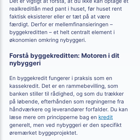
Det er vigtigt at forstå, at du ikke kan optage et
realkreditlån med pant i huset, før huset rent
faktisk eksisterer eller er tæt på at være
færdigt. Derfor er mellemfinansieringen –
byggekreditten – et helt centralt element i
økonomien omkring nybyggeri.
Forstå byggekreditten: Motoren i dit
nybyggeri
En byggekredit fungerer i praksis som en
kassekredit. Det er en rammebevilling, som
banken stiller til rådighed, og som du trækker
på løbende, efterhånden som regningerne fra
håndværkere og leverandører forfalder. Du kan
læse mere om principperne bag en
kredit
generelt, men ved nybyggeri er den specifikt
øremærket byggeprojektet.