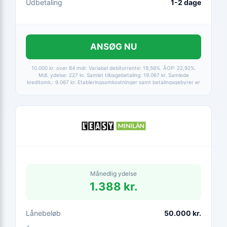
Udbetaling
1-2 dage
ANSØG NU
10.000 kr. over 84 mdr. Variabel debitorrente: 19,56%. ÅOP: 22,92%.
Mdl. ydelse: 227 kr. Samlet tilbagebetaling: 19.067 kr. Samlede
kreditomk.: 9.067 kr. Etableringsomkostninger samt betalingsgebyrer er
medtaget i alle beregninger. Baseret på betaling via HomeBanking.
Fortrydelsesret 14 dage.
Månedlig ydelse
1.388 kr.
Lånebeløb
50.000 kr.