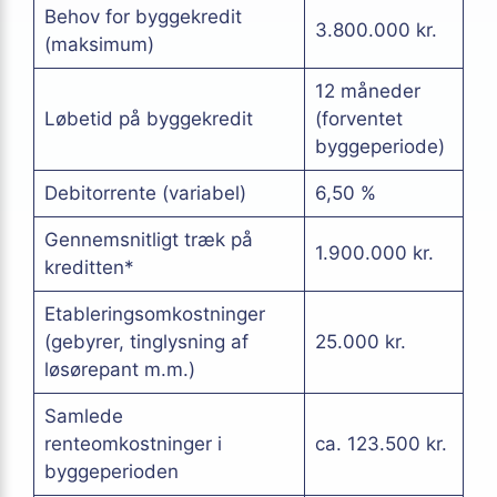
Behov for byggekredit
3.800.000 kr.
(maksimum)
12 måneder
Løbetid på byggekredit
(forventet
byggeperiode)
Debitorrente (variabel)
6,50 %
Gennemsnitligt træk på
1.900.000 kr.
kreditten*
Etableringsomkostninger
(gebyrer, tinglysning af
25.000 kr.
løsørepant m.m.)
Samlede
renteomkostninger i
ca. 123.500 kr.
byggeperioden