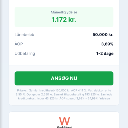
Månedlig ydelse
1.172 kr.
Lånebeløb
50.000 kr.
ÅOP
3,69%
Udbetaling
1-2 dage
ANSØG NU
Priseks.: Samlet kreditbeløb 150,000 kr. ÅOP 4.11 %. Var. debitorrente
3.55 %. Opr.gebyr 2,550 kr. Samlet tilbagebetaling 193,325 kr. Samlede
kreditomkostninger 43,325 kr. ÅOP spænd 3,69% - 24,99%. Ydelsen
afhænger af din kreditvurdering. Muligt at fortryde kreditaftalen inden
for 14 dage.