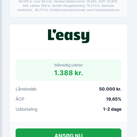
40.000 kr. over 84 mdr. Variabel debitorrente: 19,56%. ÅOP: 22,92%.
Mdl. ydelse: 908 kr. Samlet tilbagebetaling: 76.270 kr. Samlede
kreditomk.: 36.270 kr. Etableringsomkostninger samt betalingsgebyrer
er medtaget i alle beregninger. Baseret på betaling via HomeBanking.
Fortrydelsesret 14 dage.
Månedlig ydelse
1.388 kr.
Lånebeløb
50.000 kr.
ÅOP
19,65%
Udbetaling
1-2 dage
ANSØG NU