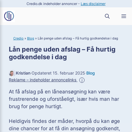
Hop
Credio.dk indeholder annoncer -
Læs disclaimer
til
M
indhold
Credio
»
Blog
»
Lån penge uden afslag – Få hurtig godkendelse i dag
Lån penge uden afslag – Få hurtig
godkendelse i dag
Kristian
·
Opdateret 15. februar 2025
·
Blog
Reklame – indeholder annoncelinks
i
At få afslag på en låneansøgning kan være
frustrerende og uforståeligt, især hvis man har
brug for penge hurtigt.
Heldigvis findes der måder, hvorpå du kan øge
dine chancer for at få din ansøgning godkendt,