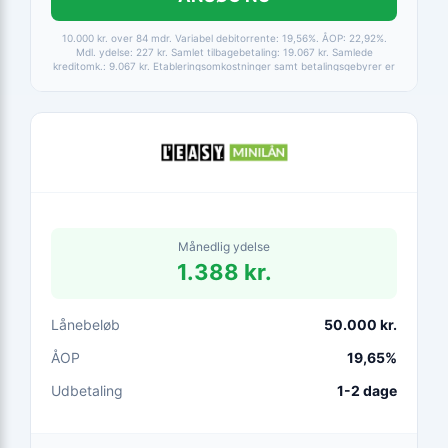
10.000 kr. over 84 mdr. Variabel debitorrente: 19,56%. ÅOP: 22,92%.
Mdl. ydelse: 227 kr. Samlet tilbagebetaling: 19.067 kr. Samlede
kreditomk.: 9.067 kr. Etableringsomkostninger samt betalingsgebyrer er
medtaget i alle beregninger. Baseret på betaling via HomeBanking.
Fortrydelsesret 14 dage.
Månedlig ydelse
1.388 kr.
Lånebeløb
50.000 kr.
ÅOP
19,65%
Udbetaling
1-2 dage