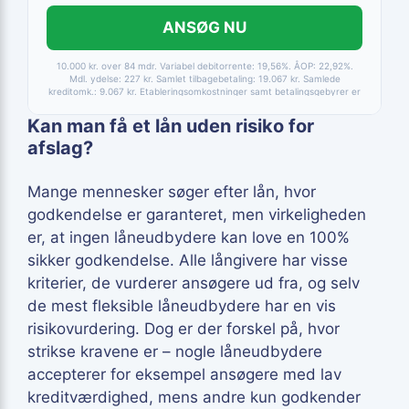
ANSØG NU
10.000 kr. over 84 mdr. Variabel debitorrente: 19,56%. ÅOP: 22,92%.
Mdl. ydelse: 227 kr. Samlet tilbagebetaling: 19.067 kr. Samlede
kreditomk.: 9.067 kr. Etableringsomkostninger samt betalingsgebyrer er
medtaget i alle beregninger. Baseret på betaling via HomeBanking.
Fortrydelsesret 14 dage.
Kan man få et lån uden risiko for
afslag?
Mange mennesker søger efter lån, hvor
godkendelse er garanteret, men virkeligheden
er, at ingen låneudbydere kan love en 100%
sikker godkendelse. Alle långivere har visse
kriterier, de vurderer ansøgere ud fra, og selv
de mest fleksible låneudbydere har en vis
risikovurdering. Dog er der forskel på, hvor
strikse kravene er – nogle låneudbydere
accepterer for eksempel ansøgere med lav
kreditværdighed, mens andre kun godkender