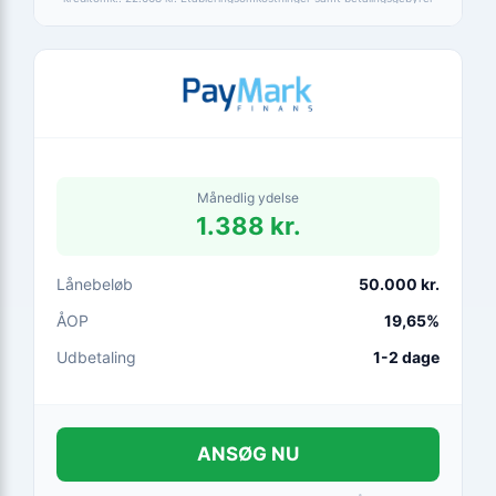
er medtaget i alle beregninger. Baseret på betaling via HomeBanking.
Fortrydelsesret 14 dage.
Månedlig ydelse
1.388 kr.
Lånebeløb
50.000 kr.
ÅOP
19,65%
Udbetaling
1-2 dage
ANSØG NU