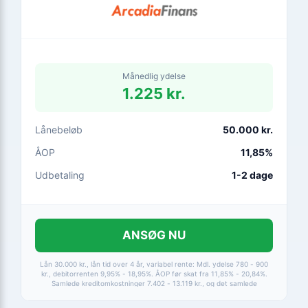
Månedlig ydelse
1.225 kr.
Lånebeløb
50.000 kr.
ÅOP
11,85%
Udbetaling
1-2 dage
ANSØG NU
Lån 30.000 kr., lån tid over 4 år, variabel rente: Mdl. ydelse 780 - 900
kr., debitorrenten 9,95% - 18,95%. ÅOP før skat fra 11,85% - 20,84%.
Samlede kreditomkostninger 7.402 - 13.119 kr., og det samlede
tilbagebetalte beløb fra 37.402 - 43.119 kr. ÅOP 4,9-24,9%. Løbetid 1-15
år. * Det månedlige afdrag beregnes med en rentesats på 5%.