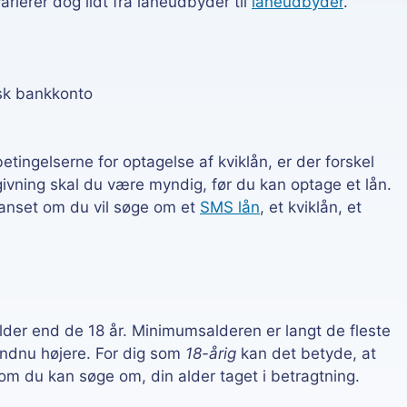
arierer dog lidt fra låneudbyder til
låneudbyder
.
sk bankkonto
betingelserne for optagelse af kviklån, er der forskel
vning skal du være myndig, før du kan optage et lån.
uanset om du vil søge om et
SMS lån
, et kviklån, et
er end de 18 år. Minimumsalderen er langt de fleste
endnu højere. For dig som
18-årig
kan det betyde, at
som du kan søge om, din alder taget i betragtning.