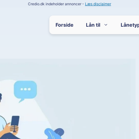
Credio.dk indeholder annoncer -
Læs disclaimer
Forside
Lån til
Lånety