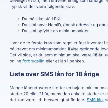
bevilliget et lån, men kravene til dig som låntager v
Typisk vil der være følgende krav:
Du må ikke stå i RKI
Du skal have NemID, dansk adresse og dan
Du skal opfylde en minimumsalder
Hvor de to første krav som regel er fast inventar i 
på kravet om minimumsalder. Ifølge gældende lovgi
Det vil sige, at du som minimum skal være
18 år
, 
online
forbrugslån
eller et lån i banken.
Liste over SMS lån for 18 årige
Mange låneudbydere sætter en højere minimumsald
steder 20 eller 21 år, mens den enkelte steder er 
det kan være lidt besværligt at finde et
SMS lån
, 