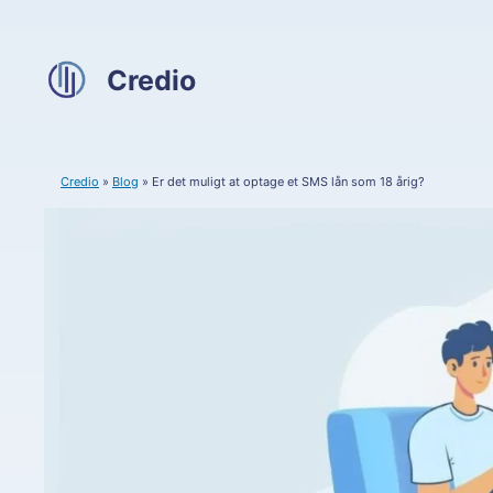
Hop
til
indhold
Credio
Credio
»
Blog
»
Er det muligt at optage et SMS lån som 18 årig?