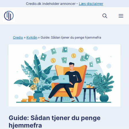
Hop
Credio.dk indeholder annoncer -
Læs disclaimer
til
M
indhold
Credio
»
Kviklån
»
Guide: Sådan tjener du penge hjemmefra
Guide: Sådan tjener du penge
hjemmefra