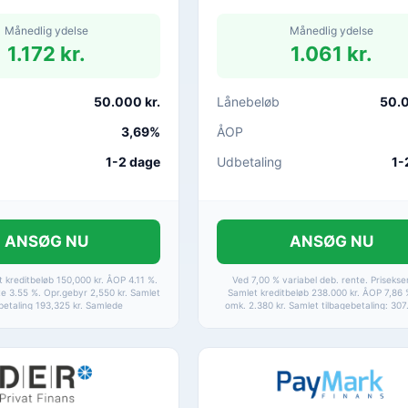
Månedlig ydelse
Månedlig ydelse
1.172 kr.
1.061 kr.
50.000 kr.
Lånebeløb
50.0
3,69%
ÅOP
1-2 dage
Udbetaling
1-
ANSØG NU
ANSØG NU
t kreditbeløb 150,000 kr. ÅOP 4.11 %.
Ved 7,00 % variabel deb. rente. Priseks
te 3.55 %. Opr.gebyr 2,550 kr. Samlet
Samlet kreditbeløb 238.000 kr. ÅOP 7,86 
betaling 193,325 kr. Samlede
omk. 2.380 kr. Samlet tilbagebetaling: 307
inger 43,325 kr. ÅOP spænd 3,69% -
Samlede kreditomkostninger: 69.522 
en afhænger af din kreditvurdering.
ryde kreditaftalen inden for 14 dage.