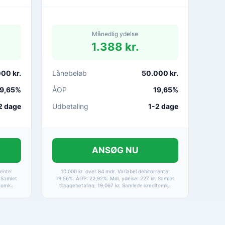
Månedlig ydelse
1.388 kr.
00 kr.
Lånebeløb
50.000 kr.
9,65%
ÅOP
19,65%
2 dage
Udbetaling
1-2 dage
ANSØG NU
rente:
10.000 kr. over 84 mdr. Variabel debitorrente:
 Samlet
19,56%. ÅOP: 22,92%. Mdl. ydelse: 227 kr. Samlet
tomk.:
tilbagebetaling: 19.067 kr. Samlede kreditomk.:
amt
9.067 kr. Etableringsomkostninger samt
ninger.
betalingsgebyrer er medtaget i alle beregninger.
g.
Baseret på betaling via HomeBanking.
Fortrydelsesret 14 dage.