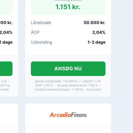
1.151 kr.
00 kr.
Lånebeløb
50.000 kr.
2,04%
ÅOP
2,04%
2 dage
Udbetaling
1-2 dage
ANSØG NU
 5 år –
Samlet kreditbeløb: 175.000 kr. – Løbetid: 11 år.
ÅOP fra:
ÅOP: 7,45 %. – Variabel debitorrente: 7,00 %. –
Samlede
Etableringsomkostninger: 1.750 kr. – Forventet
– Samlet
månedlig ydelse: 1.924 kr. – Samlet tilbagebetaling:
 – Max ÅOP
253.968 kr. – Løbetid: 1-15 år. – ÅOP: 2,04-24,99 %.
– Max ÅOP: 24,99 %.