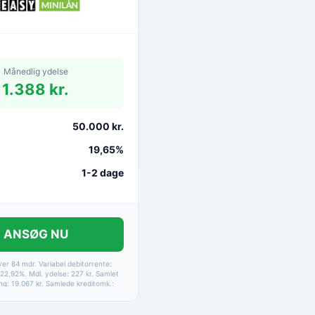
Månedlig ydelse
1.388 kr.
50.000 kr.
19,65%
1-2 dage
ANSØG NU
ver 84 mdr. Variabel debitorrente:
22,92%. Mdl. ydelse: 227 kr. Samlet
ing: 19.067 kr. Samlede kreditomk.:
. Etableringsomkostninger samt
rer er medtaget i alle beregninger.
på betaling via HomeBanking.