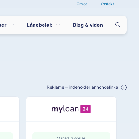
Om os
Kontakt
per
Lånebeløb
Blog & viden
Reklame – indeholder annoncelinks
i
Månedlig ydelse