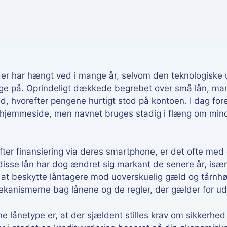
ortrydelsesret 14 dage.
er har hængt ved i mange år, selvom den teknologiske u
ge på. Oprindeligt dækkede begrebet over små lån, ma
 hvorefter pengene hurtigt stod på kontoen. I dag fore
 hjemmeside, men navnet bruges stadig i flæng om mind
efter finansiering via deres smartphone, er det ofte med
disse lån har dog ændret sig markant de senere år, isæ
ål at beskytte låntagere mod uoverskuelig gæld og tårnhøj
ekanismerne bag lånene og de regler, der gælder for u
e lånetype er, at der sjældent stilles krav om sikkerhed 