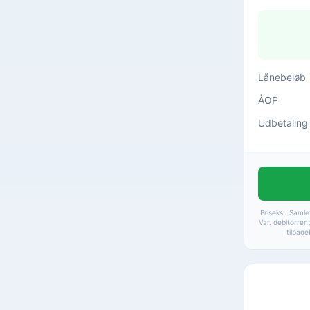
Lånebeløb
ÅOP
Udbetaling
Priseks.: Samle
Var. debitorren
tilbage
kreditomkostn
24,99%. Ydels
Muligt at fort