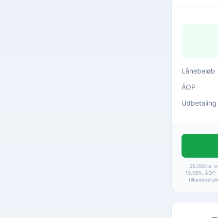
Lånebeløb
ÅOP
Udbetaling
25.000 kr. o
19,56%. ÅOP: 
tilbagebetal
22.668 kr
betalingsgeby
Baseret 
F