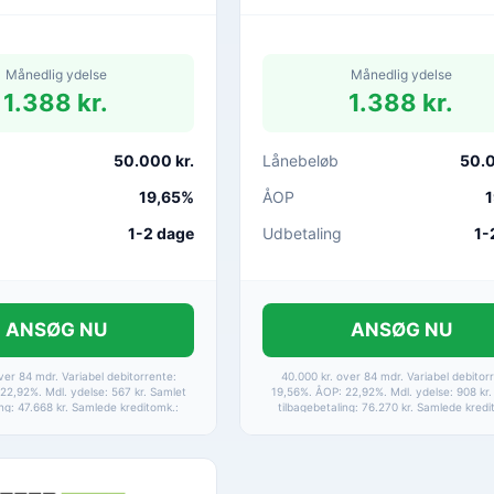
Månedlig ydelse
Månedlig ydelse
1.388 kr.
1.388 kr.
50.000 kr.
Lånebeløb
50.0
19,65%
ÅOP
1
1-2 dage
Udbetaling
1-
ANSØG NU
ANSØG NU
ver 84 mdr. Variabel debitorrente:
40.000 kr. over 84 mdr. Variabel debitor
22,92%. Mdl. ydelse: 567 kr. Samlet
19,56%. ÅOP: 22,92%. Mdl. ydelse: 908 kr.
ing: 47.668 kr. Samlede kreditomk.:
tilbagebetaling: 76.270 kr. Samlede kredi
. Etableringsomkostninger samt
36.270 kr. Etableringsomkostninger s
rer er medtaget i alle beregninger.
betalingsgebyrer er medtaget i alle bereg
på betaling via HomeBanking.
Baseret på betaling via HomeBankin
ortrydelsesret 14 dage.
Fortrydelsesret 14 dage.