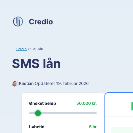
Hop
til
indhold
Credio
Credio
»
SMS lån
SMS lån
Kristian
·
Opdateret 19. februar 2026
Ønsket beløb
50.000
kr.
Løbetid
5
år