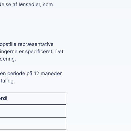
else af lønsedler, som
opstille repræsentative
ngerne er specificeret. Det
rdering.
 en periode på 12 måneder.
taling.
rdi