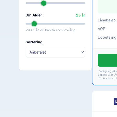
Din Alder
25
år
Lånebeløb
ÅOP
Viser lån du kan få som 25-årig.
Udbetaling
Sortering
Beregningsekse
Løbetid 3 år. Å
%. Etablering 
kr. Løbetid 