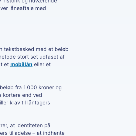
ke historik og nuværende
hver låneaftale med
en tekstbesked med et beløb
metode stort set udfaset af
et et
mobillån
eller et
 beløb fra 1.000 kroner og
te kortere end ved
ller krav til låntagers
rer, at identiteten på
rs tilladelse – at indhente