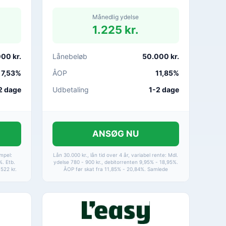
Månedlig ydelse
1.225 kr.
00 kr.
Lånebeløb
50.000 kr.
7,53%
ÅOP
11,85%
2 dage
Udbetaling
1-2 dage
ANSØG NU
empel:
Lån 30.000 kr., lån tid over 4 år, variabel rente: Mdl.
%. Etb.
ydelse 780 - 900 kr., debitorrenten 9,95% - 18,95%.
.522 kr.
ÅOP før skat fra 11,85% - 20,84%. Samlede
kr.
kreditomkostninger 7.402 - 13.119 kr., og det
samlede tilbagebetalte beløb fra 37.402 - 43.119 kr.
ÅOP 4,9-24,9%. Løbetid 1-15 år. * Det månedlige
afdrag beregnes med en rentesats på 5%.