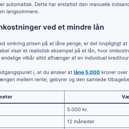
r automatisk. Dette har erstattet den manuelle indsend
ssen langsommere.
kostninger ved et mindre lån
 omkring prisen på at låne penge, er det lovpligtigt at 
el viser et realistisk eksempel på et lån, hvor omkostni
 endelige vilkår altid afhænger af en individuel kreditvu
udgangspunkt i, at du ønsker at
låne 5.000
kroner over
hængen mellem rente, gebyrer og den samlede tilbagebe
meter
Væ
5.000 kr.
12 måneder