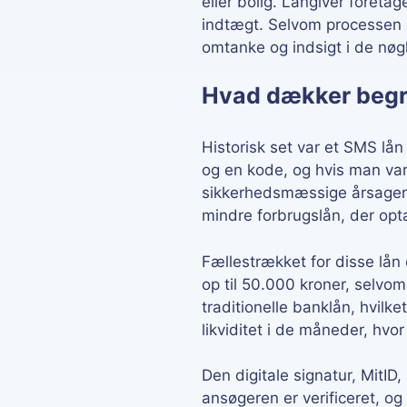
eller bolig. Långiver foreta
indtægt. Selvom processen er
omtanke og indsigt i de nøgl
Hvad dækker begre
Historisk set var et SMS l
og en kode, og hvis man var 
sikkerhedsmæssige årsager o
mindre forbrugslån, der opt
Fællestrækket for disse lån 
op til 50.000 kroner, selvo
traditionelle banklån, hvilket
likviditet i de måneder, hvo
Den digitale signatur, MitID,
ansøgeren er verificeret, og