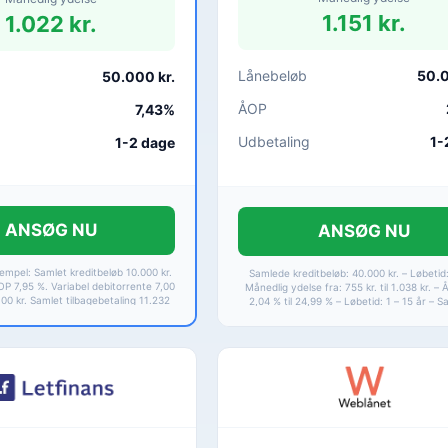
1.151 kr.
1.022 kr.
Lånebeløb
50.0
50.000 kr.
ÅOP
7,43%
Udbetaling
1-
1-2 dage
ANSØG NU
ANSØG NU
mpel: Samlet kreditbeløb 10.000 kr.
Samlede kreditbeløb: 40.000 kr. – Løbetid:
OP 7,95 %. Variabel debitorrente 7,00
Månedlig ydelse fra: 755 kr. til 1.038 kr. – 
100 kr. Samlet tilbagebetaling 11.232
2,04 % til 24,99 % – Løbetid: 1 – 15 år – 
1-12 år. Rentespænd 0,00-24,24 %.
kreditomkostninger 5.274 kr. til 22.199 kr. 
tilbagebetaling fra 45.274 kr. til 62.199 kr.
24,99 %.