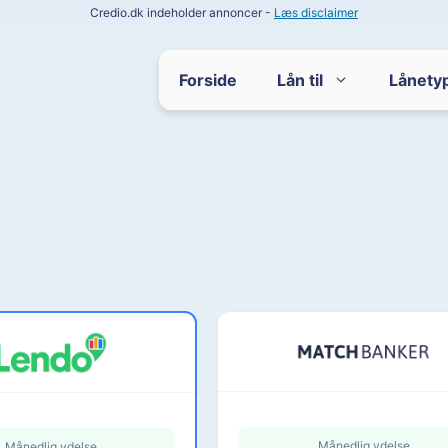
Credio.dk indeholder annoncer -
Læs disclaimer
Forside
Lån til
Lånety
Månedlig ydelse
Månedlig ydelse