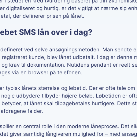
ger i stedet en kreditvurdering baseret på din økonomis
 digitaliseret og hurtig, er det vigtigt at nærme sig en
etal, der definerer prisen på lånet.
bet SMS lån over i dag?
ån defineret ved selve ansøgningsmetoden. Man sendte 
registreret kunde, blev lånet udbetalt. I dag er denne 
g krav til dokumentation. Nutidens pendant er reelt s
ages via en browser på telefonen.
er typisk lånets størrelse og løbetid. Der er ofte tale om
m nogle udbydere tilbyder højere beløb. Løbetiden er of
 betyder, at lånet skal tilbagebetales hurtigere. Dette sti
r afdragene falder.
 spiller en central rolle i den moderne låneproces. Det sik
 det giver samtidig långiveren mulighed for – med ansøge