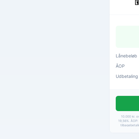
Lånebeløb
ÅOP
Udbetaling
10.000 kr. o
19,56%. ÅOP: 
tilbagebetal
9.067 kr
betalingsgeby
Baseret 