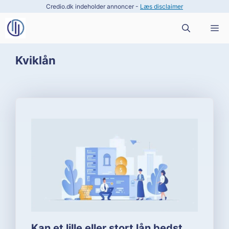
Hop
Credio.dk indeholder annoncer -
Læs disclaimer
til
M
indhold
Kviklån
Kan et lille eller stort lån bedst