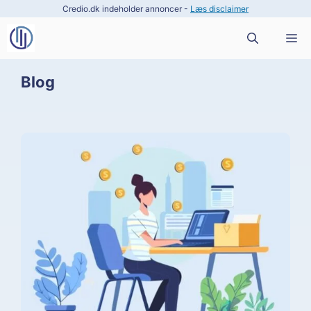
Hop
Credio.dk indeholder annoncer -
Læs disclaimer
til
M
indhold
Blog